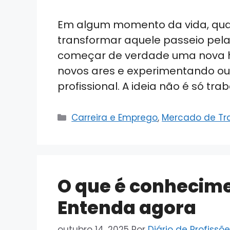
Em algum momento da vida, qu
transformar aquele passeio pelas
começar de verdade uma nova his
novos ares e experimentando out
profissional. A ideia não é só tra
Categorias
Carreira e Emprego
,
Mercado de Tr
O que é conhecime
Entenda agora
outubro 14, 2025
Por
Diário de Profissõ