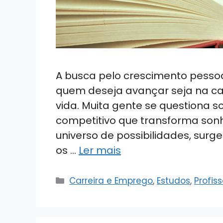
A busca pelo crescimento pessoal
quem deseja avançar seja na carr
vida. Muita gente se questiona s
competitivo que transforma son
universo de possibilidades, sur
os …
Ler mais
Categorias
Carreira e Emprego
,
Estudos
,
Profis