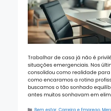
Trabalhar de casa já não é priv
situações emergenciais. Nos últ
consolidou como realidade para
como encaramos a rotina profiss
buscamos o tão sonhado equilíbri
antes muitos sonhavam em elim
Categorias
Bem estar
,
Carreira e Emprego
,
Mer