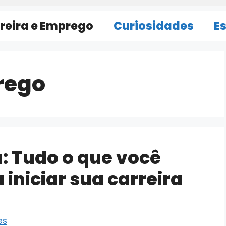
reira e Emprego
Curiosidades
E
rego
a: Tudo o que você
 iniciar sua carreira
es