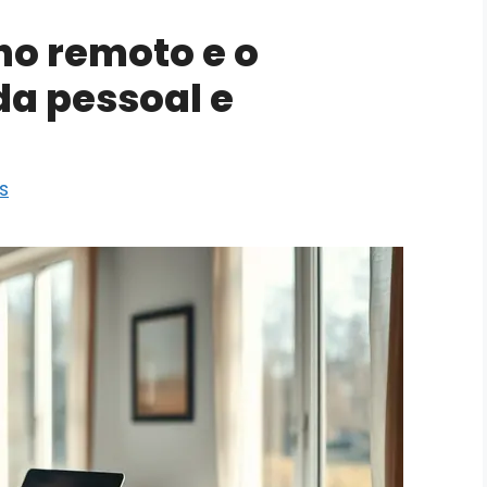
ho remoto e o
ida pessoal e
s