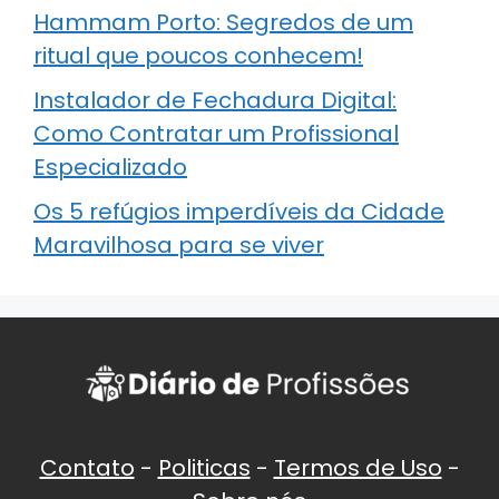
Hammam Porto: Segredos de um
ritual que poucos conhecem!
Instalador de Fechadura Digital:
Como Contratar um Profissional
Especializado
Os 5 refúgios imperdíveis da Cidade
Maravilhosa para se viver
Contato
-
Politicas
-
Termos de Uso
-