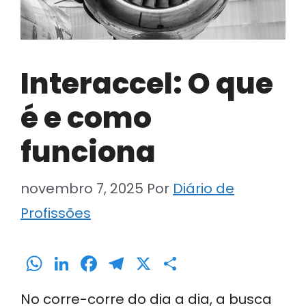
Interaccel: O que
é e como
funciona
novembro 7, 2025
Por
Diário de
Profissões
W
Li
F
T
X
S
h
n
a
el
h
No corre-corre do dia a dia, a busca