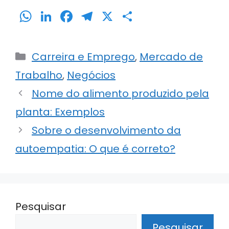
W
Li
F
T
X
S
h
n
a
el
h
a
k
c
e
ar
Categorias
Carreira e Emprego
,
Mercado de
ts
e
e
gr
e
Trabalho
,
Negócios
A
dI
b
a
Nome do alimento produzido pela
p
n
o
m
p
o
planta: Exemplos
k
Sobre o desenvolvimento da
autoempatia: O que é correto?
Pesquisar
Pesquisar