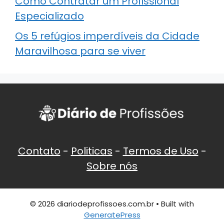
Como Contratar um Profissional
Especializado
Os 5 refúgios imperdíveis da Cidade
Maravilhosa para se viver
Contato
-
Politicas
-
Termos de Uso
-
Sobre nós
© 2026 diariodeprofissoes.com.br
• Built with
GeneratePress