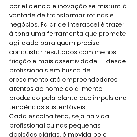
a
k
c
e
ar
por eficiência e inovação se mistura à
ts
e
e
gr
e
vontade de transformar rotinas e
A
dI
b
a
negócios. Falar de Interaccel é trazer
p
n
o
m
à tona uma ferramenta que promete
p
o
agilidade para quem precisa
k
conquistar resultados com menos
fricção e mais assertividade — desde
profissionais em busca de
crescimento até empreendedores
atentos ao nome do alimento
produzido pela planta que impulsiona
tendências sustentáveis.
Cada escolha feita, seja na vida
profissional ou nas pequenas
decisões diárias, é movida pelo