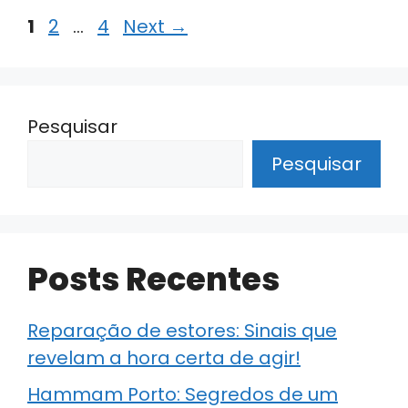
Page
Page
Page
1
2
…
4
Next
→
Pesquisar
Pesquisar
Posts Recentes
Reparação de estores: Sinais que
revelam a hora certa de agir!
Hammam Porto: Segredos de um