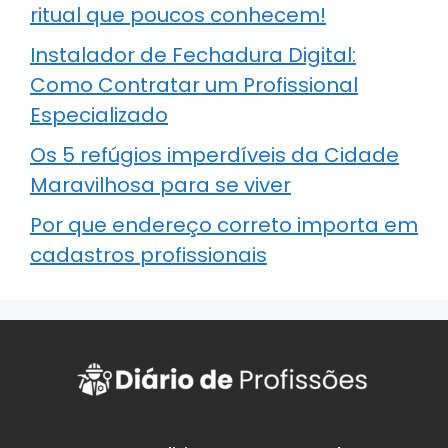
ritual que poucos conhecem!
Instalador de Fechadura Digital:
Como Contratar um Profissional
Especializado
Os 5 refúgios imperdíveis da Cidade
Maravilhosa para se viver
Por que endereço correto importa em
cadastros profissionais