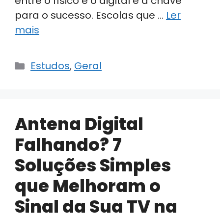
entre o físico e o digital é a chave
para o sucesso. Escolas que …
Ler
mais
Categorias
Estudos
,
Geral
Antena Digital
Falhando? 7
Soluções Simples
que Melhoram o
Sinal da Sua TV na