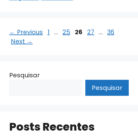
Page
Page
Page
Page
Page
←
Previous
1
…
25
26
27
…
36
Next
→
Pesquisar
Pesquisar
Posts Recentes