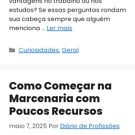
vantagens no trabalho ou nos
estudos? Se essas perguntas rondam
sua cabeça sempre que alguém
menciona …
Ler mais
Categorias
Curiosidades
,
Geral
Como Começar na
Marcenaria com
Poucos Recursos
maio 7, 2025
Por
Diário de Profissões