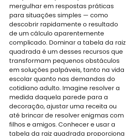
ts
e
e
gr
e
mergulhar em respostas práticas
A
dI
b
a
para situações simples — como
p
n
o
m
descobrir rapidamente o resultado
p
o
de um cálculo aparentemente
k
complicado. Dominar a tabela da raiz
quadrada é um desses recursos que
transformam pequenos obstáculos
em soluções palpáveis, tanto na vida
escolar quanto nas demandas do
cotidiano adulto. Imagine resolver a
medida daquela parede para a
decoração, ajustar uma receita ou
até brincar de resolver enigmas com
filhos e amigos. Conhecer e usar a
tabela da raiz quadrada proporciona