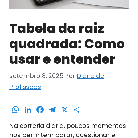
Tabela da raiz
quadrada: Como
usar e entender
setembro 8, 2025
Por
Diário de
Profissões
W
Li
F
T
X
S
h
n
a
el
h
Na correria diária, poucos momentos
a
k
c
e
ar
nos permitem parar, questionar e