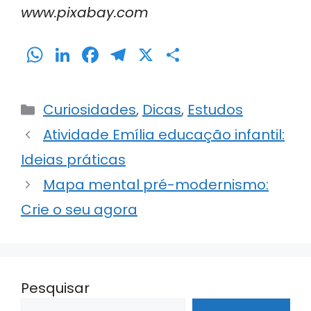
www.pixabay.com
W
Li
F
T
X
S
h
n
a
el
h
a
k
c
e
ar
Categorias
Curiosidades
,
Dicas
,
Estudos
ts
e
e
gr
e
Atividade Emília educação infantil:
A
dI
b
a
Ideias práticas
p
n
o
m
p
o
Mapa mental pré-modernismo:
k
Crie o seu agora
Pesquisar