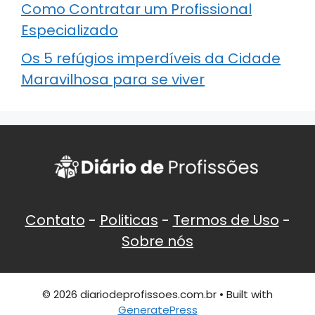
Como Contratar um Profissional
Especializado
Os 5 refúgios imperdíveis da Cidade
Maravilhosa para se viver
Contato
-
Politicas
-
Termos de Uso
-
Sobre nós
© 2026 diariodeprofissoes.com.br
• Built with
GeneratePress