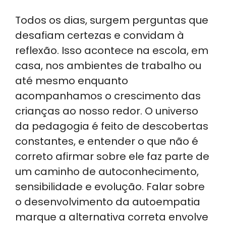
h
n
a
el
h
Todos os dias, surgem perguntas que
a
k
c
e
ar
desafiam certezas e convidam à
ts
e
e
gr
e
reflexão. Isso acontece na escola, em
A
dI
b
a
casa, nos ambientes de trabalho ou
p
n
o
m
até mesmo enquanto
p
o
acompanhamos o crescimento das
k
crianças ao nosso redor. O universo
da pedagogia é feito de descobertas
constantes, e entender o que não é
correto afirmar sobre ele faz parte de
um caminho de autoconhecimento,
sensibilidade e evolução. Falar sobre
o desenvolvimento da autoempatia
marque a alternativa correta envolve