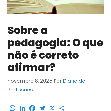
Sobre a
pedagogia: O que
não é correto
afirmar?
novembro 8, 2025
Por
Diário de
Profissões
W
Li
F
T
X
S