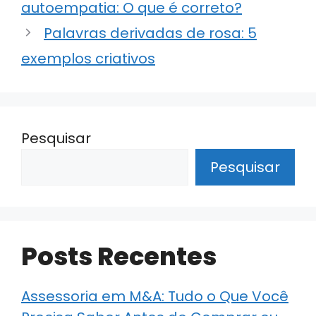
autoempatia: O que é correto?
p
n
o
m
p
o
Palavras derivadas de rosa: 5
k
exemplos criativos
Pesquisar
Pesquisar
Posts Recentes
Assessoria em M&A: Tudo o Que Você