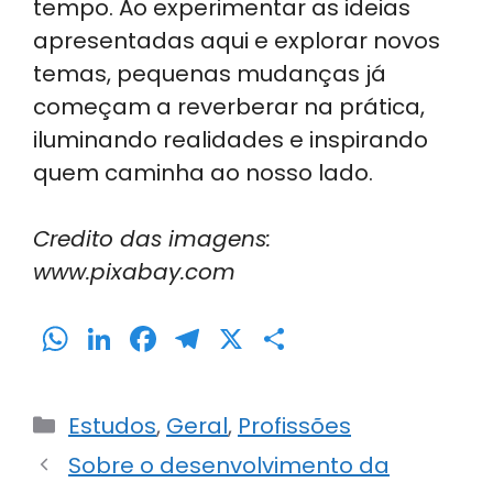
tempo. Ao experimentar as ideias
apresentadas aqui e explorar novos
temas, pequenas mudanças já
começam a reverberar na prática,
iluminando realidades e inspirando
quem caminha ao nosso lado.
Credito das imagens:
www.pixabay.com
W
Li
F
T
X
S
h
n
a
el
h
a
k
c
e
ar
Categorias
Estudos
,
Geral
,
Profissões
ts
e
e
gr
e
Sobre o desenvolvimento da
A
dI
b
a