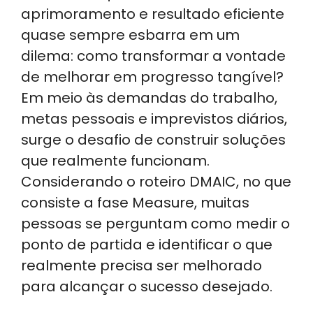
a
k
c
e
ar
aprimoramento e resultado eficiente
ts
e
e
gr
e
quase sempre esbarra em um
A
dI
b
a
dilema: como transformar a vontade
p
n
o
m
de melhorar em progresso tangível?
p
o
Em meio às demandas do trabalho,
k
metas pessoais e imprevistos diários,
surge o desafio de construir soluções
que realmente funcionam.
Considerando o roteiro DMAIC, no que
consiste a fase Measure, muitas
pessoas se perguntam como medir o
ponto de partida e identificar o que
realmente precisa ser melhorado
para alcançar o sucesso desejado.