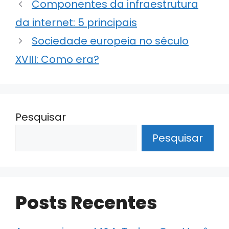
Componentes da infraestrutura
A
dI
b
a
da internet: 5 principais
p
n
o
m
p
o
Sociedade europeia no século
k
XVIII: Como era?
Pesquisar
Pesquisar
Posts Recentes