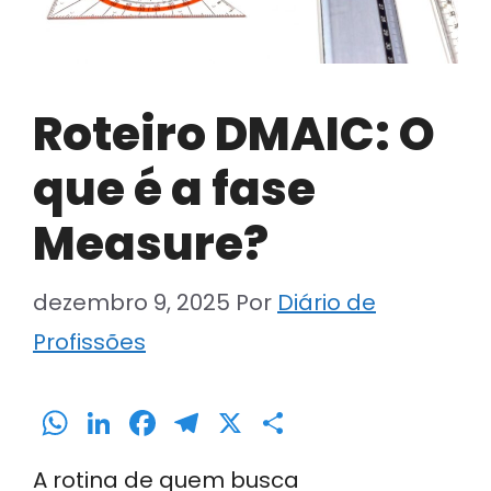
Roteiro DMAIC: O
que é a fase
Measure?
dezembro 9, 2025
Por
Diário de
Profissões
W
Li
F
T
X
S
h
n
a
el
h
A rotina de quem busca