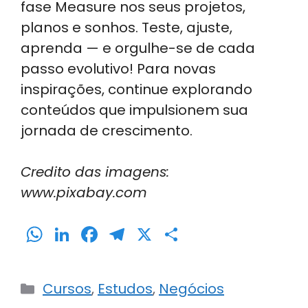
fase Measure nos seus projetos,
planos e sonhos. Teste, ajuste,
aprenda — e orgulhe-se de cada
passo evolutivo! Para novas
inspirações, continue explorando
conteúdos que impulsionem sua
jornada de crescimento.
Credito das imagens:
www.pixabay.com
W
Li
F
T
X
S
h
n
a
el
h
a
k
c
e
ar
Categorias
Cursos
,
Estudos
,
Negócios
ts
e
e
gr
e