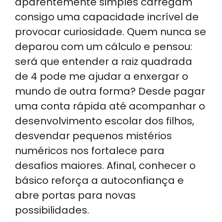
aparentemente simples carregam
ts
e
e
gr
e
consigo uma capacidade incrível de
A
dI
b
a
provocar curiosidade. Quem nunca se
p
n
o
m
deparou com um cálculo e pensou:
p
o
será que entender a raiz quadrada
k
de 4 pode me ajudar a enxergar o
mundo de outra forma? Desde pagar
uma conta rápida até acompanhar o
desenvolvimento escolar dos filhos,
desvendar pequenos mistérios
numéricos nos fortalece para
desafios maiores. Afinal, conhecer o
básico reforça a autoconfiança e
abre portas para novas
possibilidades.