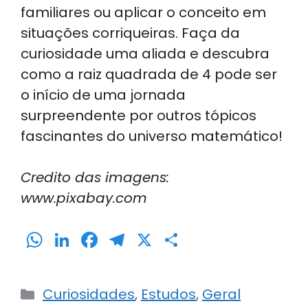
familiares ou aplicar o conceito em
situações corriqueiras. Faça da
curiosidade uma aliada e descubra
como a raiz quadrada de 4 pode ser
o início de uma jornada
surpreendente por outros tópicos
fascinantes do universo matemático!
Credito das imagens:
www.pixabay.com
W
Li
F
T
X
S
h
n
a
el
h
a
k
c
e
ar
Categorias
Curiosidades
,
Estudos
,
Geral
ts
e
e
gr
e