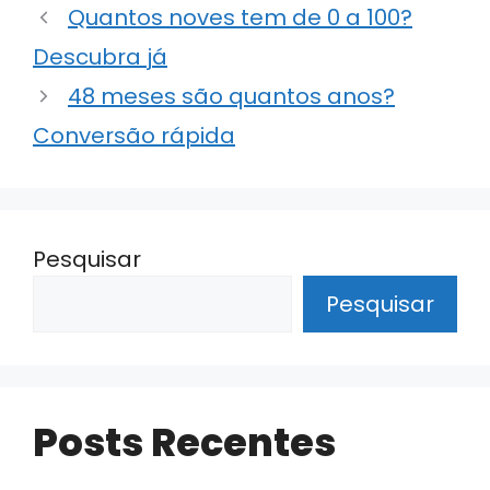
Quantos noves tem de 0 a 100?
A
dI
b
a
Descubra já
p
n
o
m
p
o
48 meses são quantos anos?
k
Conversão rápida
Pesquisar
Pesquisar
Posts Recentes