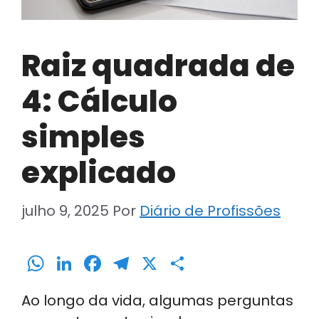
Raiz quadrada de
4: Cálculo
simples
explicado
julho 9, 2025
Por
Diário de Profissões
W
Li
F
T
X
S
h
n
a
el
h
Ao longo da vida, algumas perguntas
a
k
c
e
ar