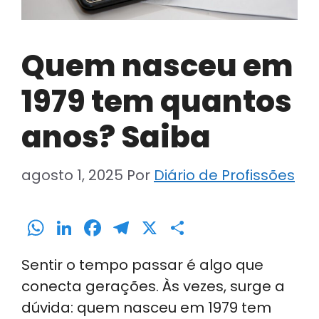
Quem nasceu em
1979 tem quantos
anos? Saiba
agosto 1, 2025
Por
Diário de Profissões
W
Li
F
T
X
S
h
n
a
el
h
Sentir o tempo passar é algo que
a
k
c
e
ar
conecta gerações. Às vezes, surge a
ts
e
e
gr
e
dúvida: quem nasceu em 1979 tem
A
dI
b
a