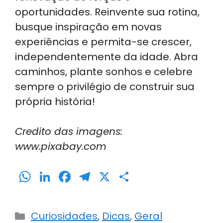
oportunidades. Reinvente sua rotina,
busque inspiração em novas
experiências e permita-se crescer,
independentemente da idade. Abra
caminhos, plante sonhos e celebre
sempre o privilégio de construir sua
própria história!
Credito das imagens:
www.pixabay.com
W
Li
F
T
X
S
h
n
a
el
h
a
k
c
e
ar
Categorias
Curiosidades
,
Dicas
,
Geral