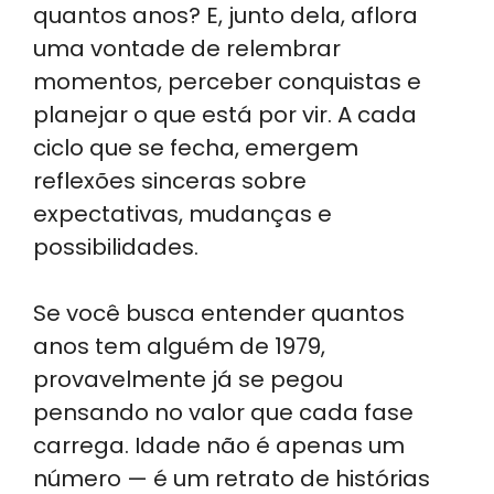
quantos anos? E, junto dela, aflora
p
n
o
m
uma vontade de relembrar
p
o
momentos, perceber conquistas e
k
planejar o que está por vir. A cada
ciclo que se fecha, emergem
reflexões sinceras sobre
expectativas, mudanças e
possibilidades.
Se você busca entender quantos
anos tem alguém de 1979,
provavelmente já se pegou
pensando no valor que cada fase
carrega. Idade não é apenas um
número — é um retrato de histórias