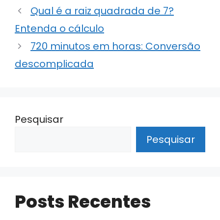
ts
e
e
gr
e
Qual é a raiz quadrada de 7?
A
dI
b
a
Entenda o cálculo
p
n
o
m
p
o
720 minutos em horas: Conversão
k
descomplicada
Pesquisar
Pesquisar
Posts Recentes