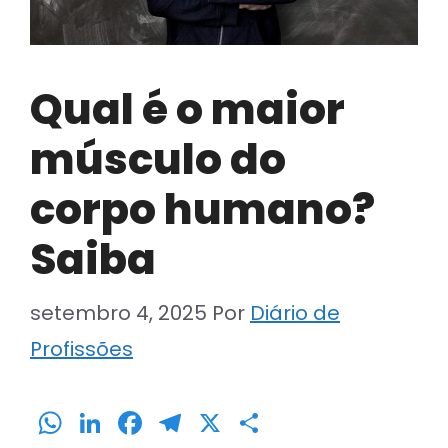
Qual é o maior
músculo do
corpo humano?
Saiba
setembro 4, 2025
Por
Diário de
Profissões
W
Li
F
T
X
S