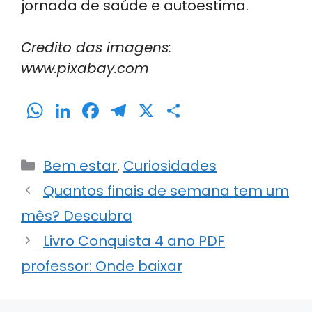
jornada de saúde e autoestima.
Credito das imagens:
www.pixabay.com
W
Li
F
T
X
S
h
n
a
el
h
a
k
c
e
ar
Categorias
Bem estar
,
Curiosidades
ts
e
e
gr
e
Quantos finais de semana tem um
A
dI
b
a
mês? Descubra
p
n
o
m
p
o
Livro Conquista 4 ano PDF
k
professor: Onde baixar