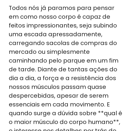
h
n
a
el
h
Todos nós já paramos para pensar
a
k
c
e
ar
em como nosso corpo é capaz de
ts
e
e
gr
e
feitos impressionantes, seja subindo
A
dI
b
a
uma escada apressadamente,
p
n
o
m
carregando sacolas de compras do
p
o
mercado ou simplesmente
k
caminhando pelo parque em um fim
de tarde. Diante de tantas ações do
dia a dia, a força e a resistência dos
nossos músculos passam quase
despercebidas, apesar de serem
essenciais em cada movimento. E
quando surge a dúvida sobre **qual é
o maior músculo do corpo humano**,
o interesse nos detalhes por trás do