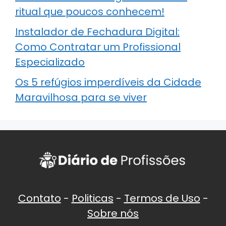
ritual que poucos conhecem!
Instalador de Fechadura Digital:
Como Contratar um Profissional
Especializado
Os 5 refúgios imperdíveis da Cidade
Maravilhosa para se viver
Contato
-
Politicas
-
Termos de Uso
-
Sobre nós