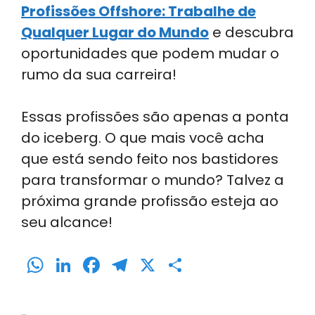
Profissões Offshore: Trabalhe de
Qualquer Lugar do Mundo
e descubra
oportunidades que podem mudar o
rumo da sua carreira!
Essas profissões são apenas a ponta
do iceberg. O que mais você acha
que está sendo feito nos bastidores
para transformar o mundo? Talvez a
próxima grande profissão esteja ao
seu alcance!
W
Li
F
T
X
S
h
n
a
el
h
a
k
c
e
ar