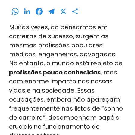
W
Li
F
T
X
S
h
n
a
el
h
Muitas vezes, ao pensarmos em
a
k
c
e
ar
carreiras de sucesso, surgem as
ts
e
e
gr
e
mesmas profissões populares:
A
dI
b
a
médicos, engenheiros, advogados.
p
n
o
m
No entanto, o mundo está repleto de
p
o
profissões pouco conhecidas
, mas
k
com enorme impacto nas nossas
vidas e na sociedade. Essas
ocupações, embora não apareçam
frequentemente nas listas de “sonho
de carreira”, desempenham papéis
cruciais no funcionamento de