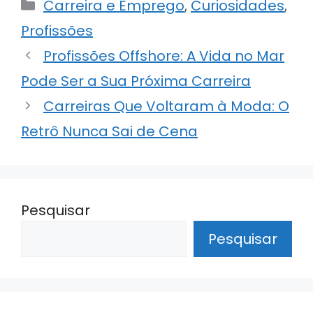
Categorias
Carreira e Emprego
,
Curiosidades
,
ts
e
e
gr
e
Profissões
A
dI
b
a
Profissões Offshore: A Vida no Mar
p
n
o
m
p
o
Pode Ser a Sua Próxima Carreira
k
Carreiras Que Voltaram à Moda: O
Retrô Nunca Sai de Cena
Pesquisar
Pesquisar