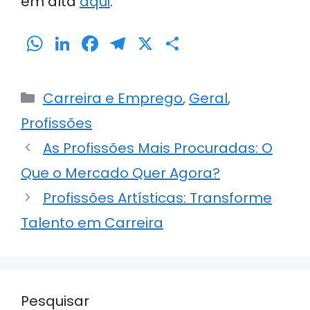
em alta
aqui
.
W
Li
F
T
X
S
h
n
a
el
h
a
k
c
e
ar
Categorias
Carreira e Emprego
,
Geral
,
ts
e
e
gr
e
Profissões
A
dI
b
a
As Profissões Mais Procuradas: O
p
n
o
m
p
o
Que o Mercado Quer Agora?
k
Profissões Artísticas: Transforme
Talento em Carreira
Pesquisar