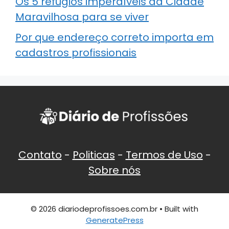
Os 5 refúgios imperdíveis da Cidade
Maravilhosa para se viver
Por que endereço correto importa em
cadastros profissionais
Contato
-
Politicas
-
Termos de Uso
-
Sobre nós
© 2026 diariodeprofissoes.com.br
• Built with
GeneratePress