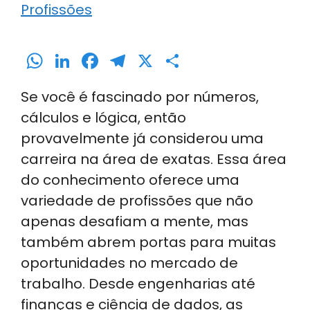
Profissões
W
Li
F
T
X
S
h
n
a
el
h
Se você é fascinado por números,
a
k
c
e
ar
cálculos e lógica, então
ts
e
e
gr
e
provavelmente já considerou uma
A
dI
b
a
carreira na área de exatas. Essa área
p
n
o
m
do conhecimento oferece uma
p
o
variedade de profissões que não
k
apenas desafiam a mente, mas
também abrem portas para muitas
oportunidades no mercado de
trabalho. Desde engenharias até
finanças e ciência de dados, as