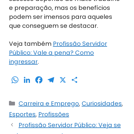
e preparação, mas os benefícios
podem ser imensos para aqueles
que conseguem se destacar.
Veja também
Profissão Servidor
Público: Vale a pena? Como
ingressar
.
W
Li
F
T
X
S
h
n
a
el
h
a
k
c
e
ar
Categorias
Carreira e Emprego
,
Curiosidades
,
ts
e
e
gr
e
Esportes
,
Profissões
A
dI
b
a
Profissão Servidor Público: Veja se
p
n
o
m