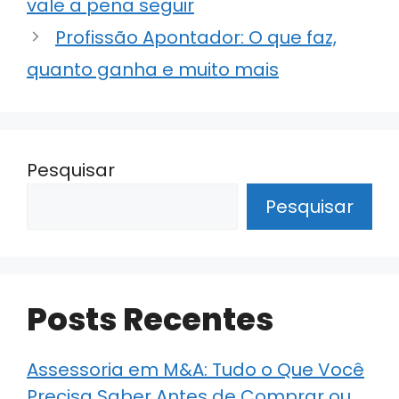
p
o
vale a pena seguir
k
Profissão Apontador: O que faz,
quanto ganha e muito mais
Pesquisar
Pesquisar
Posts Recentes
Assessoria em M&A: Tudo o Que Você
Precisa Saber Antes de Comprar ou