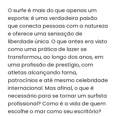
h
n
a
el
h
O surfe é mais do que apenas um
a
k
c
e
ar
esporte; é uma verdadeira paixão
ts
e
e
gr
e
que conecta pessoas com a natureza
A
dI
b
a
e oferece uma sensação de
p
n
o
m
liberdade única. O que antes era visto
p
o
como uma prática de lazer se
k
transformou, ao longo dos anos, em
uma profissão de prestígio, com
atletas alcançando fama,
patrocínios e até mesmo celebridade
internacional. Mas afinal, o que é
necessário para se tornar um surfista
profissional? Como é a vida de quem
escolhe o mar como seu escritório?