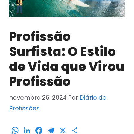
Profissão
Surfista: O Estilo
de Vida que Virou
Profissão
novembro 26, 2024
Por
Diário de
Profissões
W
Li
F
T
X
S