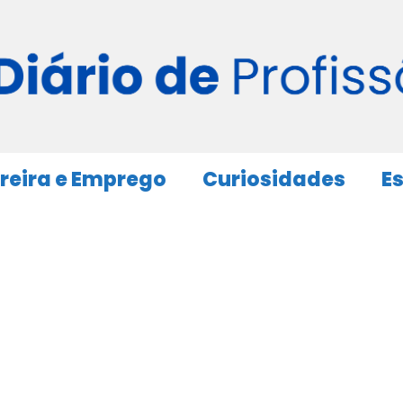
reira e Emprego
Curiosidades
E