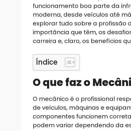
ts
e
e
gr
e
funcionamento boa parte da infr
A
dI
b
a
moderna, desde veículos até máq
p
n
o
m
explorar tudo sobre a profissão 
p
o
importância que têm, os desafio
k
carreira e, claro, os benefícios q
Índice
O que faz o Mecân
O mecânico é o profissional re
de veículos, máquinas e equipa
componentes funcionem corretam
podem variar dependendo da es