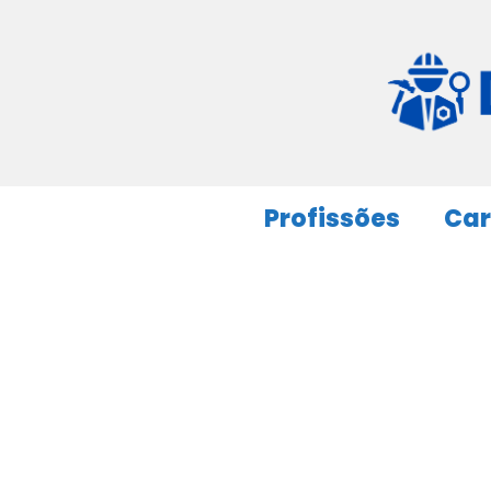
Pular
para
o
conteúdo
Profissões
Car