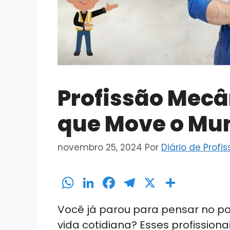
Profissão Mec
que Move o Mu
novembro 25, 2024
Por
Diário de Profi
W
Li
F
T
X
S
h
n
a
el
h
Você já parou para pensar no p
a
k
c
e
ar
vida cotidiana? Esses profissio