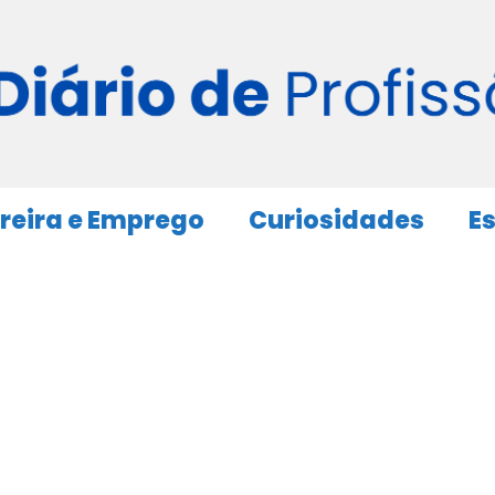
reira e Emprego
Curiosidades
E