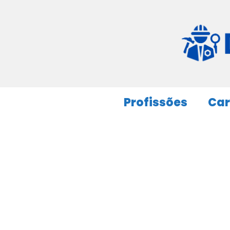
Pular
para
o
conteúdo
Profissões
Car