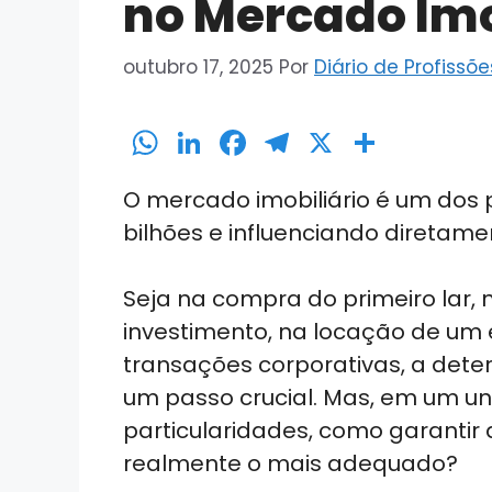
no Mercado Imo
outubro 17, 2025
Por
Diário de Profissõe
W
Li
F
T
X
S
h
n
a
el
h
O mercado imobiliário é um dos
a
k
c
e
ar
bilhões e influenciando diretam
ts
e
e
gr
e
A
dI
b
a
Seja na compra do primeiro lar,
p
n
o
m
investimento, na locação de um
p
o
transações corporativas, a dete
k
um passo crucial. Mas, em um uni
particularidades, como garantir 
realmente o mais adequado?