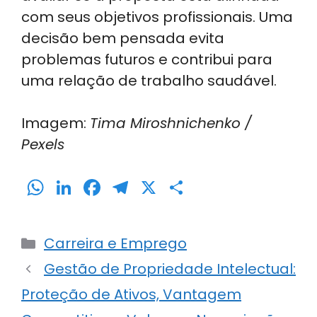
com seus objetivos profissionais. Uma
decisão bem pensada evita
problemas futuros e contribui para
uma relação de trabalho saudável.
Imagem:
Tima Miroshnichenko /
Pexels
W
Li
F
T
X
S
h
n
a
el
h
a
k
c
e
ar
Categorias
Carreira e Emprego
ts
e
e
gr
e
Gestão de Propriedade Intelectual:
A
dI
b
a
Proteção de Ativos, Vantagem
p
n
o
m