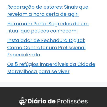
Reparação de estores: Sinais que
revelam a hora certa de agir!
Hammam Porto: Segredos de um
ritual que poucos conhecem!
Instalador de Fechadura Digital:
Como Contratar um Profissional
Especializado
Os 5 refúgios imperdíveis da Cidade
Maravilhosa para se viver