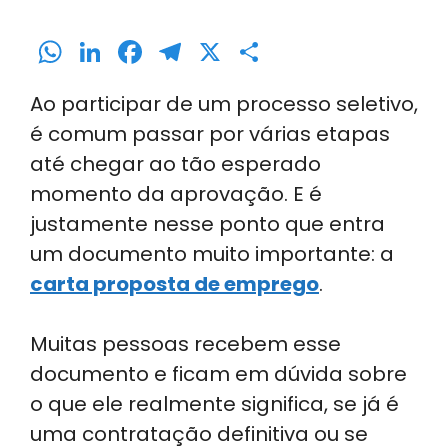
W
Li
F
T
X
S
h
n
a
el
h
Ao participar de um processo seletivo,
a
k
c
e
ar
é comum passar por várias etapas
ts
e
e
gr
e
até chegar ao tão esperado
A
dI
b
a
momento da aprovação. E é
p
n
o
m
justamente nesse ponto que entra
p
o
um documento muito importante: a
k
carta proposta de emprego
.
Muitas pessoas recebem esse
documento e ficam em dúvida sobre
o que ele realmente significa, se já é
uma contratação definitiva ou se