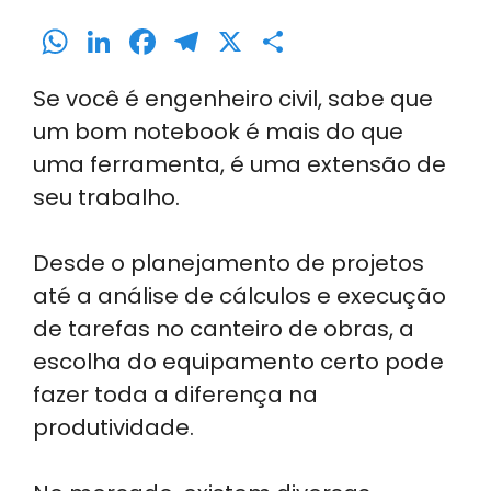
W
Li
F
T
X
S
h
n
a
el
h
Se você é engenheiro civil, sabe que
a
k
c
e
ar
um bom notebook é mais do que
ts
e
e
gr
e
uma ferramenta, é uma extensão de
A
dI
b
a
seu trabalho.
p
n
o
m
p
o
Desde o planejamento de projetos
k
até a análise de cálculos e execução
de tarefas no canteiro de obras, a
escolha do equipamento certo pode
fazer toda a diferença na
produtividade.