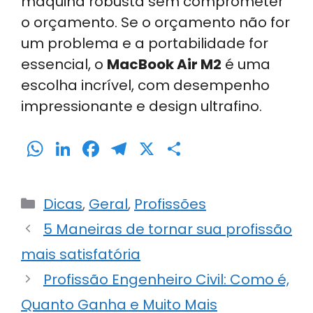
máquina robusta sem comprometer
o orçamento. Se o orçamento não for
um problema e a portabilidade for
essencial, o
MacBook Air M2
é uma
escolha incrível, com desempenho
impressionante e design ultrafino.
W
Li
F
T
X
S
h
n
a
el
h
a
k
c
e
ar
Categorias
Dicas
,
Geral
,
Profissões
ts
e
e
gr
e
5 Maneiras de tornar sua profissão
A
dI
b
a
mais satisfatória
p
n
o
m
p
o
Profissão Engenheiro Civil: Como é,
k
Quanto Ganha e Muito Mais