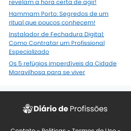
revelam a hora certa de agir!
Hammam Porto: Segredos de um
ritual que poucos conhecem!
Instalador de Fechadura Digital:
Como Contratar um Profissional
Especializado
Os 5 refúgios imperdíveis da Cidade
Maravilhosa para se viver
Contato
-
Politicas
-
Termos de Uso
-