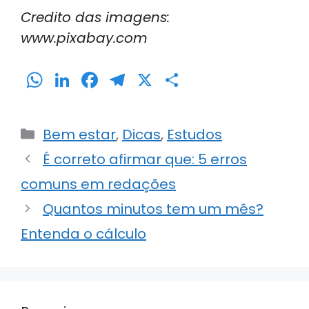
Credito das imagens:
www.pixabay.com
W
Li
F
T
X
S
h
n
a
el
h
a
k
c
e
ar
Categorias
Bem estar
,
Dicas
,
Estudos
ts
e
e
gr
e
É correto afirmar que: 5 erros
A
dI
b
a
comuns em redações
p
n
o
m
p
o
Quantos minutos tem um mês?
k
Entenda o cálculo