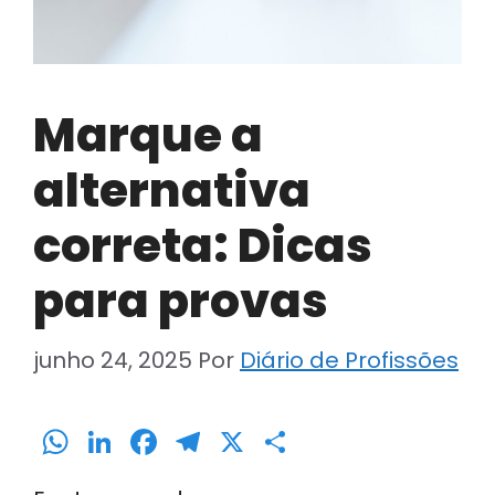
Marque a
alternativa
correta: Dicas
para provas
junho 24, 2025
Por
Diário de Profissões
W
Li
F
T
X
S
h
n
a
el
h