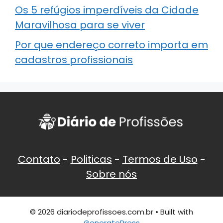
Os 5 refúgios imperdíveis da Cidade
Maravilhosa para se viver
Por que endereço correto importa em
cadastros profissionais
Contato
-
Politicas
-
Termos de Uso
-
Sobre nós
© 2026 diariodeprofissoes.com.br
• Built with
GeneratePress