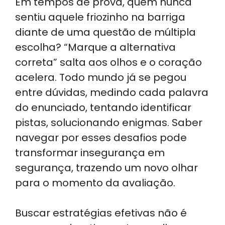
Em tempos de prova, quem nunca
a
k
c
e
ar
sentiu aquele friozinho na barriga
ts
e
e
gr
e
diante de uma questão de múltipla
A
dI
b
a
escolha? “Marque a alternativa
p
n
o
m
correta” salta aos olhos e o coração
p
o
acelera. Todo mundo já se pegou
k
entre dúvidas, medindo cada palavra
do enunciado, tentando identificar
pistas, solucionando enigmas. Saber
navegar por esses desafios pode
transformar insegurança em
segurança, trazendo um novo olhar
para o momento da avaliação.
Buscar estratégias efetivas não é