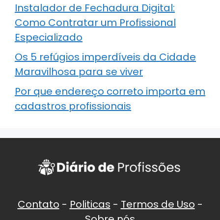
Instalador de Fechadura Digital:
Como Contratar um Profissional
Especializado
Os 5 refúgios imperdíveis da Cidade
Maravilhosa para se viver
Por que endereço correto importa em
cadastros profissionais
Contato
-
Politicas
-
Termos de Uso
-
Sobre nós