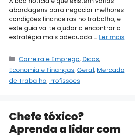
A boa notícia é que existem várias
abordagens para negociar melhores
condições financeiras no trabalho, e
este guia vai te ajudar a encontrar a
estratégia mais adequada …
Ler mais
Categorias
Carreira e Emprego
,
Dicas
,
Economia e Finanças
,
Geral
,
Mercado
de Trabalho
,
Profissões
Chefe tóxico?
Aprenda a lidar com