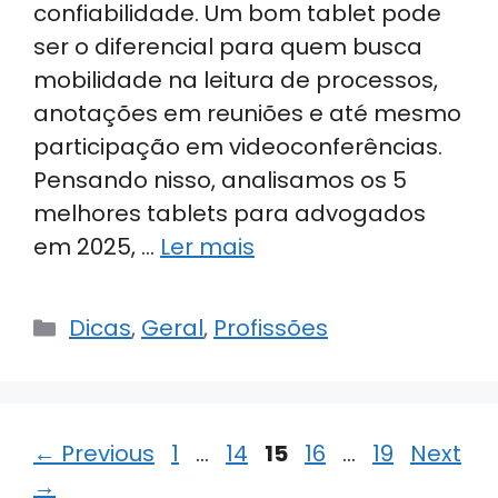
confiabilidade. Um bom tablet pode
ser o diferencial para quem busca
mobilidade na leitura de processos,
anotações em reuniões e até mesmo
participação em videoconferências.
Pensando nisso, analisamos os 5
melhores tablets para advogados
em 2025, …
Ler mais
Categorias
Dicas
,
Geral
,
Profissões
Page
Page
Page
Page
Page
←
Previous
1
…
14
15
16
…
19
Next
→