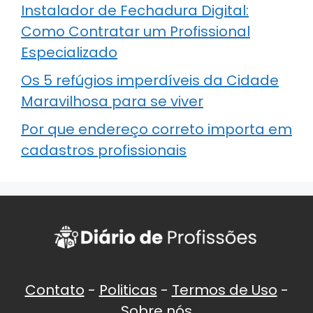
Instalador de Fechadura Digital:
Como Contratar um Profissional
Especializado
Os 5 refúgios imperdíveis da Cidade
Maravilhosa para se viver
Por que endereço correto importa em
cadastros profissionais
Contato
-
Politicas
-
Termos de Uso
-
Sobre nós