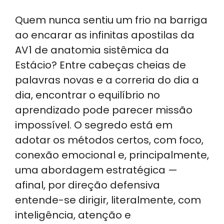
h
n
a
el
h
Quem nunca sentiu um frio na barriga
a
k
c
e
ar
ao encarar as infinitas apostilas da
ts
e
e
gr
e
AV1 de anatomia sistêmica da
A
dI
b
a
Estácio? Entre cabeças cheias de
p
n
o
m
palavras novas e a correria do dia a
p
o
dia, encontrar o equilíbrio no
k
aprendizado pode parecer missão
impossível. O segredo está em
adotar os métodos certos, com foco,
conexão emocional e, principalmente,
uma abordagem estratégica —
afinal, por direção defensiva
entende-se dirigir, literalmente, com
inteligência, atenção e