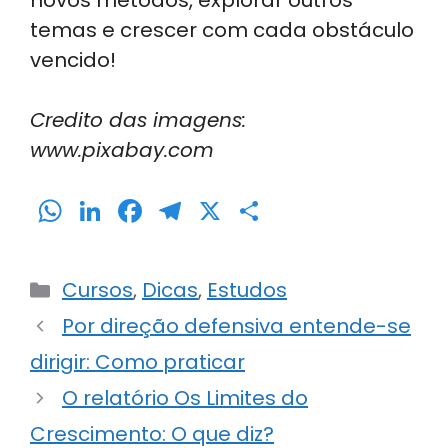
novos métodos, explorar outros
temas e crescer com cada obstáculo
vencido!
Credito das imagens:
www.pixabay.com
W
Li
F
T
X
S
h
n
a
el
h
a
k
c
e
ar
Categorias
Cursos
,
Dicas
,
Estudos
ts
e
e
gr
e
Por direção defensiva entende-se
A
dI
b
a
dirigir: Como praticar
p
n
o
m
p
o
O relatório Os Limites do
k
Crescimento: O que diz?