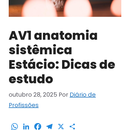
AV1 anatomia
sistêmica
Estácio: Dicas de
estudo
outubro 28, 2025
Por
Diário de
Profissões
W
Li
F
T
X
S