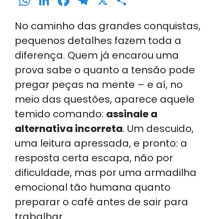
W
Li
F
T
X
S
h
n
a
el
h
No caminho das grandes conquistas,
a
k
c
e
ar
pequenos detalhes fazem toda a
ts
e
e
gr
e
diferença. Quem já encarou uma
A
dI
b
a
prova sabe o quanto a tensão pode
p
n
o
m
pregar peças na mente – e aí, no
p
o
meio das questões, aparece aquele
k
temido comando:
assinale a
alternativa incorreta
. Um descuido,
uma leitura apressada, e pronto: a
resposta certa escapa, não por
dificuldade, mas por uma armadilha
emocional tão humana quanto
preparar o café antes de sair para
trabalhar.