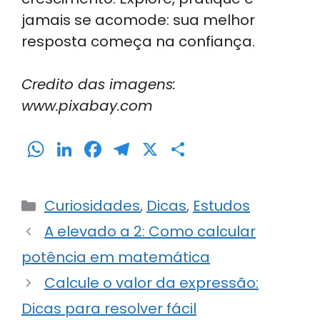
jamais se acomode: sua melhor
resposta começa na confiança.
Credito das imagens:
www.pixabay.com
W
Li
F
T
X
S
h
n
a
el
h
a
k
c
e
ar
Categorias
Curiosidades
,
Dicas
,
Estudos
ts
e
e
gr
e
A elevado a 2: Como calcular
A
dI
b
a
potência em matemática
p
n
o
m
p
o
Calcule o valor da expressão:
k
Dicas para resolver fácil