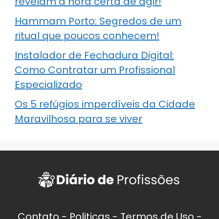
revelam a hora certa de agir!
Hammam Porto: Segredos de um
ritual que poucos conhecem!
Instalador de Fechadura Digital:
Como Contratar um Profissional
Especializado
Os 5 refúgios imperdíveis da Cidade
Maravilhosa para se viver
Contato
-
Politicas
-
Termos de Uso
-