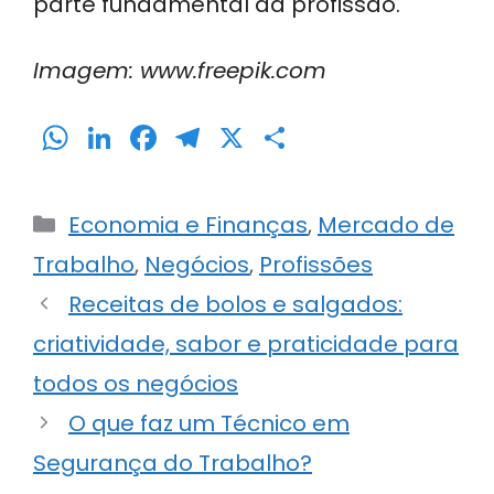
parte fundamental da profissão.
Imagem: www.freepik.com
W
Li
F
T
X
S
h
n
a
el
h
a
k
c
e
ar
Categorias
Economia e Finanças
,
Mercado de
ts
e
e
gr
e
Trabalho
,
Negócios
,
Profissões
A
dI
b
a
Receitas de bolos e salgados:
p
n
o
m
p
o
criatividade, sabor e praticidade para
k
todos os negócios
O que faz um Técnico em
Segurança do Trabalho?