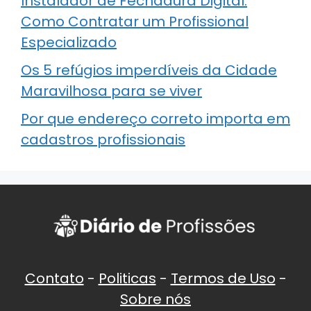
Instalador de Fechadura Digital:
Como Contratar um Profissional
Especializado
Os 5 refúgios imperdíveis da Cidade
Maravilhosa para se viver
Por que endereço correto importa em
cadastros profissionais
Contato
-
Politicas
-
Termos de Uso
-
Sobre nós