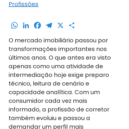
Profissões
W
Li
F
T
X
S
h
n
a
el
h
O mercado imobiliário passou por
a
k
c
e
ar
transformações importantes nos
ts
e
e
gr
e
últimos anos. O que antes era visto
A
dI
b
a
apenas como uma atividade de
p
n
o
m
intermediação hoje exige preparo
p
o
técnico, leitura de cenário e
k
capacidade analítica. Com um
consumidor cada vez mais
informado, a profissão de corretor
também evoluiu e passou a
demandar um perfil mais