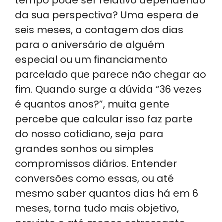
tempo pode ser relativo dependendo
ts
e
e
gr
e
da sua perspectiva? Uma espera de
A
dI
b
a
seis meses, a contagem dos dias
p
n
o
m
para o aniversário de alguém
p
o
especial ou um financiamento
k
parcelado que parece não chegar ao
fim. Quando surge a dúvida “36 vezes
é quantos anos?”, muita gente
percebe que calcular isso faz parte
do nosso cotidiano, seja para
grandes sonhos ou simples
compromissos diários. Entender
conversões como essas, ou até
mesmo saber quantos dias há em 6
meses, torna tudo mais objetivo,