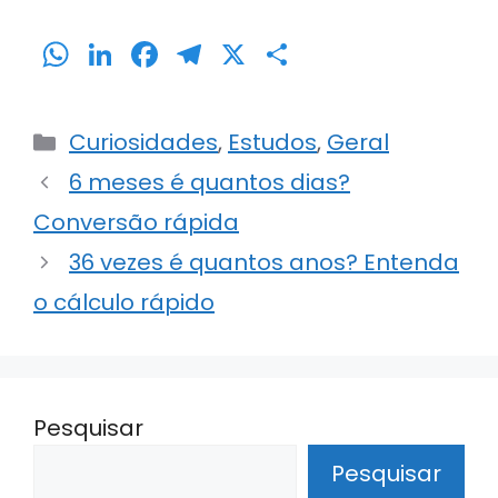
W
Li
F
T
X
S
h
n
a
el
h
a
k
c
e
ar
Categorias
Curiosidades
,
Estudos
,
Geral
ts
e
e
gr
e
6 meses é quantos dias?
A
dI
b
a
Conversão rápida
p
n
o
m
p
o
36 vezes é quantos anos? Entenda
k
o cálculo rápido
Pesquisar
Pesquisar