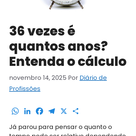
36 vezes é
quantos anos?
Entenda o cálculo
novembro 14, 2025
Por
Diário de
Profissões
W
Li
F
T
X
S
h
n
a
el
h
Já parou para pensar o quanto o
a
k
c
e
ar