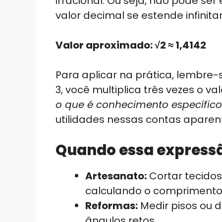
irracional. Ou seja, não pode se
valor decimal se estende infini
Valor aproximado: √2 ≈ 1,4142
Para aplicar na prática, lembre-
3, você multiplica três vezes o v
o que é conhecimento específico
utilidades nessas contas apare
Quando essa expressã
Artesanato:
Cortar tecido
calculando o comprimento
Reformas:
Medir pisos ou 
ângulos retos.