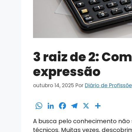
3 raiz de 2: Co
expressão
outubro 14, 2025
Por
Diário de Profissõ
W
Li
F
T
X
S
h
n
a
el
h
A busca pelo conhecimento não se
a
k
c
e
ar
técnicos. Muitas vezes, descobr