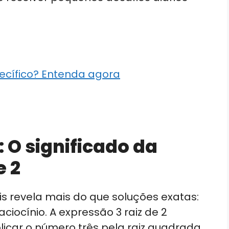
ecífico? Entenda agora
 O significado da
e 2
 revela mais do que soluções exatas:
iocínio. A expressão 3 raiz de 2
licar o número três pela raiz quadrada