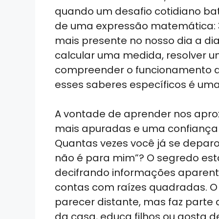
ts
e
e
gr
e
quando um desafio cotidiano bat
A
dI
b
a
de uma expressão matemática: 3
p
n
o
m
mais presente no nosso dia a di
p
o
calcular uma medida, resolver 
k
compreender o funcionamento d
esses saberes específicos é um
A vontade de aprender nos apro
mais apuradas e uma confiança c
Quantas vezes você já se deparo
não é para mim”? O segredo est
decifrando informações aparen
contas com raízes quadradas. O
parecer distante, mas faz parte 
da casa, educa filhos ou gosta d