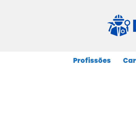
Pular
para
o
conteúdo
Profissões
Car