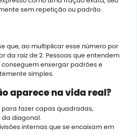
r expresso como uma fração exata, seu
tamente sem repetição ou padrão.
se que, ao multiplicar esse número por
alor da raiz de 2. Pessoas que entendem
conseguem enxergar padrões e
ntemente simples.
o aparece na vida real?
s para fazer capas quadradas,
 da diagonal.
divisões internas que se encaixam em