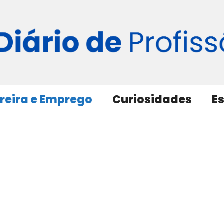
reira e Emprego
Curiosidades
E