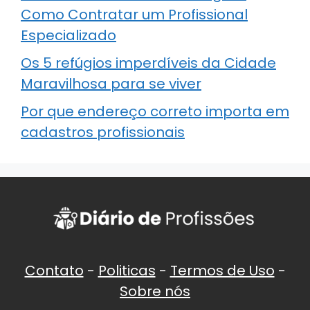
Como Contratar um Profissional
Especializado
Os 5 refúgios imperdíveis da Cidade
Maravilhosa para se viver
Por que endereço correto importa em
cadastros profissionais
Contato
-
Politicas
-
Termos de Uso
-
Sobre nós