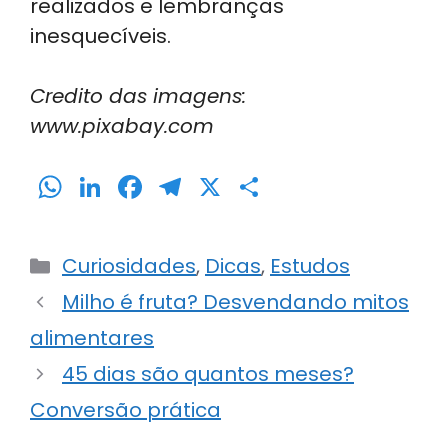
realizados e lembranças
inesquecíveis.
Credito das imagens:
www.pixabay.com
W
Li
F
T
X
S
h
n
a
el
h
a
k
c
e
ar
Categorias
Curiosidades
,
Dicas
,
Estudos
ts
e
e
gr
e
Milho é fruta? Desvendando mitos
A
dI
b
a
alimentares
p
n
o
m
p
o
45 dias são quantos meses?
k
Conversão prática