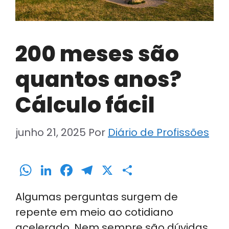
200 meses são
quantos anos?
Cálculo fácil
junho 21, 2025
Por
Diário de Profissões
W
Li
F
T
X
S
h
n
a
el
h
Algumas perguntas surgem de
a
k
c
e
ar
repente em meio ao cotidiano
ts
e
e
gr
e
acelerado. Nem sempre são dúvidas