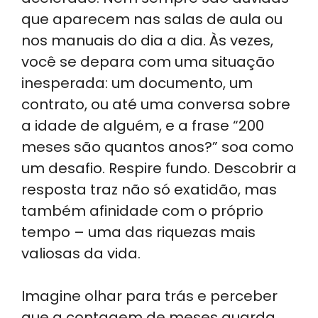
A
dI
b
a
que aparecem nas salas de aula ou
p
n
o
m
nos manuais do dia a dia. Às vezes,
p
o
você se depara com uma situação
k
inesperada: um documento, um
contrato, ou até uma conversa sobre
a idade de alguém, e a frase “200
meses são quantos anos?” soa como
um desafio. Respire fundo. Descobrir a
resposta traz não só exatidão, mas
também afinidade com o próprio
tempo – uma das riquezas mais
valiosas da vida.
Imagine olhar para trás e perceber
que a contagem de meses guarda