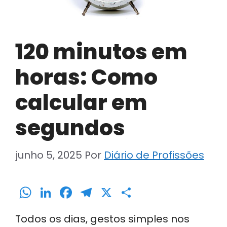
120 minutos em
horas: Como
calcular em
segundos
junho 5, 2025
Por
Diário de Profissões
W
Li
F
T
X
S
h
n
a
el
h
Todos os dias, gestos simples nos
a
k
c
e
ar