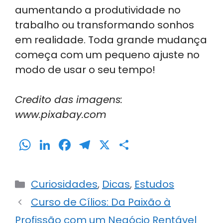
aumentando a produtividade no
trabalho ou transformando sonhos
em realidade. Toda grande mudança
começa com um pequeno ajuste no
modo de usar o seu tempo!
Credito das imagens:
www.pixabay.com
W
Li
F
T
X
S
h
n
a
el
h
a
k
c
e
ar
Categorias
Curiosidades
,
Dicas
,
Estudos
ts
e
e
gr
e
Curso de Cílios: Da Paixão à
A
dI
b
a
Profissão com um Negócio Rentável