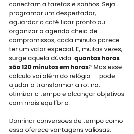
conectam a tarefas e sonhos. Seja
ts
e
e
gr
e
programar um despertador,
A
dI
b
a
aguardar o café ficar pronto ou
p
n
o
m
organizar a agenda cheia de
p
o
compromissos, cada minuto parece
k
ter um valor especial. E, muitas vezes,
surge aquela dúvida:
quantas horas
são 120 minutos em horas
? Mas esse
cálculo vai além do relógio — pode
ajudar a transformar a rotina,
otimizar o tempo e alcançar objetivos
com mais equilíbrio.
Dominar conversões de tempo como
essa oferece vantagens valiosas.