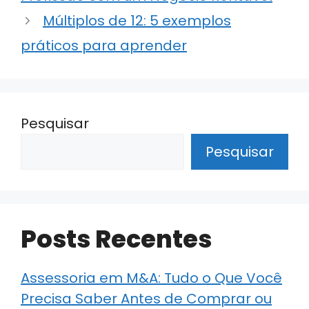
p
n
o
m
p
o
Múltiplos de 12: 5 exemplos
k
práticos para aprender
Pesquisar
Pesquisar
Posts Recentes
Assessoria em M&A: Tudo o Que Você
Precisa Saber Antes de Comprar ou